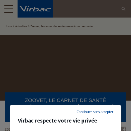
Home
Actualités
Zoovet, le carnet de santé numérique connecté...
ZOOVET, LE CARNET DE SANTÉ
NUMÉRIQUE CONNECTÉ ET PARTAGÉ
Continuer sans accepter
AVEC VOTRE VÉTÉRINAIRE
Virbac respecte votre vie privée
2023/01/23