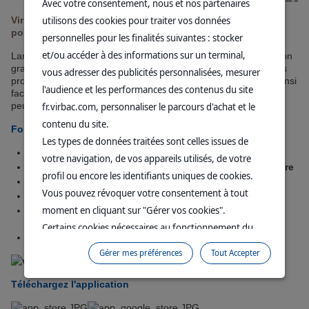
Avec votre consentement, nous et nos partenaires
utilisons des cookies pour traiter vos données
Virbac vous propose de découvrir la nouvelle application
pour le suivi de la santé de vos animaux :
Zoovet
personnelles pour les finalités suivantes : stocker
et/ou accéder à des informations sur un terminal,
Lancée en 2022 par des vétérinaires, Zoovet est une application
gratuite qui permet de rapprocher les cliniques vétérinaires des
vous adresser des publicités personnalisées, mesurer
propriétaires par le biais du carnet de santé. L’application va ainsi
l'audience et les performances des contenus du site
faciliter les échanges et le suivi médical puisque le vétérinaire
peut renseigner des informations sur votre animal.
fr.virbac.com, personnaliser le parcours d'achat et le
contenu du site.
Fonctionnalités de l'application
Les types de données traitées sont celles issues de
Enregistrement d'alertes et traitements
votre navigation, de vos appareils utilisés, de votre
Suivis et rappels : vaccination, traitement antiparasitaire
profil ou encore les identifiants uniques de cookies.
Alertes en cas de signe clinique sur l'animal
Vous pouvez révoquer votre consentement à tout
Signalement de maladies chroniques
moment en cliquant sur "Gérer vos cookies".
Suivi du poids, archivages des données médicales,
agenda
Certains cookies nécessaires au fonctionnement du
Partage de données
site sont déposés sans votre consentement. Ils
Gérer mes préférences
Tout Accepter
permettent et facilitent votre navigation sur le site. En
cliquant sur “Continuer sans accepter” aucun cookie
Téléchargez l'application
soumis à votre consentement ne sera déposé.