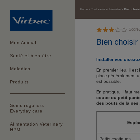
Home
Tout santé et bien-être
Bien chois
Score
Bien choisir
Mon Animal
Santé et bien-être
Installer vos oiseau
Maladies
En premier lieu, il es
place généralement un
est possible.
Produits
En pratique, il faut me
coupe ou petit panier
des bouts de laines,
Soins réguliers
Everyday care
Espè
Alimentation Veterinary
HPM
Petits exotiques