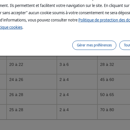
Incubation en jours
Nombre d’œufs
Sevrage en jou
nt. Ils permettent et facilitent votre navigation sur le site. En cliquant sur
r sans accepter” aucun cookie soumis à votre consentement ne sera dépos
12 à 14
3 à 8
14 à 20
 d'informations, vous pouvez consulter notre
Politique de protection des 
tique cookies
.
13 à 14
2 à 6
28 à 30
Gérer mes préférences
Tou
18
4 à 8
23 à 27
20 à 22
3 à 6
28 à 32
24 à 26
2 à 4
45 à 60
26 à 28
2 à 4
50 à 65
25 à 28
2 à 4
70 à 80