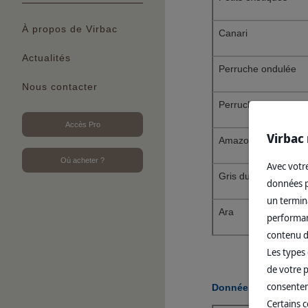
À propos de Virbac
Canari
Actualités
Perruche ondulée
Nous contacter
Perruche calopsitte
Accès Pro
Virbac 
Amazone
Où acheter ?
Avec votre
Gris du Gabon
données pe
un termina
Ara
performanc
contenu d
Les types 
de votre p
consentem
Données physiolog
Certains 