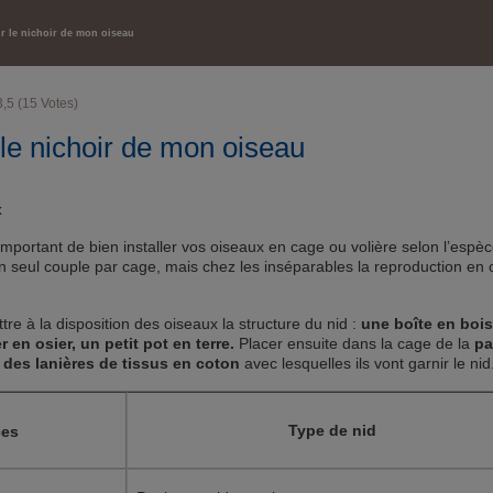
SANTÉ ET BIEN-ÊTRE
ir le nichoir de mon oiseau
3,5
(
15
Votes)
 le nichoir de mon oiseau
x
t important de bien installer vos oiseaux en cage ou volière selon l’espè
 seul couple par cage, mais chez les inséparables la reproduction en 
ttre à la disposition des oiseaux la structure du nid :
une boîte en bois
 en osier, un petit pot en terre.
Placer ensuite dans la cage de la
pa
 des lanières de tissus en coton
avec lesquelles ils vont garnir le nid
Type de nid
ces