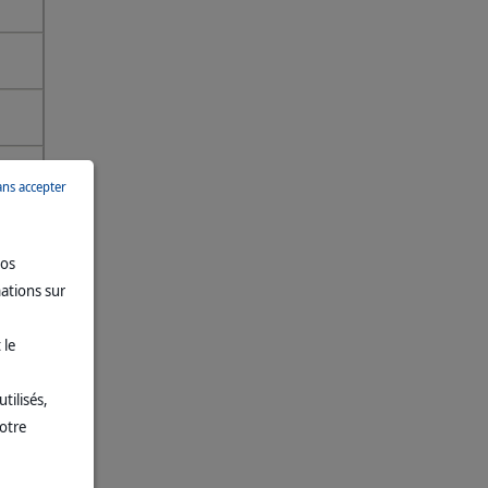
ans accepter
vos
mations sur
 le
tilisés,
votre