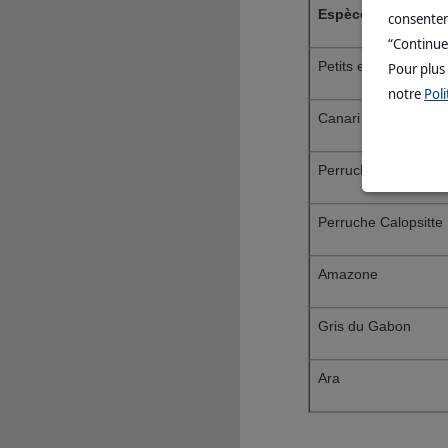
Espèces
consenteme
“Continue
Petits exotiques
Pour plus
notre
Poli
Canari
Perruche ondulée
Perruche Calopsitte
Amazone
Gris du Gabon
Ara