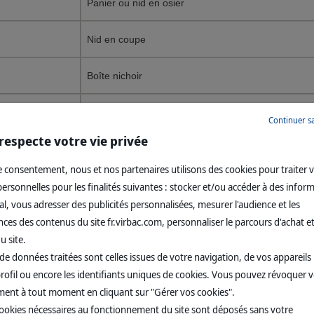
Panier ou nid en osier
Nid en coupe
Boîte nichoir
Boîte nichoir
Continuer s
respecte votre vie privée
Boîte nichoir
 consentement, nous et nos partenaires utilisons des cookies pour traiter 
Tronc d’arbre ou boîte nichoir
rsonnelles pour les finalités suivantes : stocker et/ou accéder à des infor
l, vous adresser des publicités personnalisées, mesurer l'audience et les
es des contenus du site fr.virbac.com, personnaliser le parcours d'achat et
Boîte nichoir (robuste)
u site.
de données traitées sont celles issues de votre navigation, de vos appareils u
rofil ou encore les identifiants uniques de cookies. Vous pouvez révoquer 
ent à tout moment en cliquant sur "Gérer vos cookies".
iques
cookies nécessaires au fonctionnement du site sont déposés sans votre