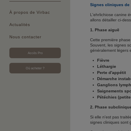
Signes cliniques de 
À propos de Virbac
L'ehrlichiose canine 
allons détailler ci-de
Actualités
1. Phase aiguë
Nous contacter
Cette première phase 
Souvent, les signes so
généralement légers et
Accès Pro
Fièvre
Léthargie
Où acheter ?
Perte d'appétit
Démarche instabl
Ganglions lymph
Saignements spo
Pétéchies (petit
2. Phase subcliniqu
Si elle n'est pas trait
signes cliniques sont