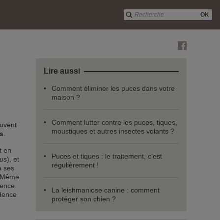
OK
Lire aussi
Comment éliminer les puces dans votre
maison ?
Comment lutter contre les puces, tiques,
ouvent
moustiques et autres insectes volants ?
s
.
t en
Puces et tiques : le traitement, c’est
eus
), et
régulièrement !
à ses
. Même
uence
La leishmaniose canine : comment
idence
protéger son chien ?