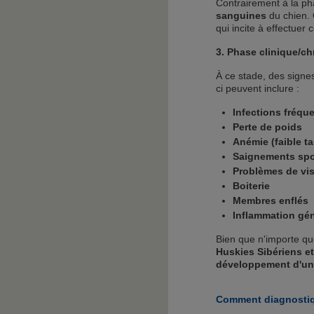
Contrairement à la p
sanguines
du chien. 
qui incite à effectuer 
3. Phase clinique/c
À ce stade, des sign
ci peuvent inclure :
Infections fréqu
Perte de poids
Anémie (faible t
Saignements spo
Problèmes de vis
Boiterie
Membres enflés
Inflammation gén
Bien que n'importe que
Huskies Sibériens e
développement d'une
Comment diagnostiqu