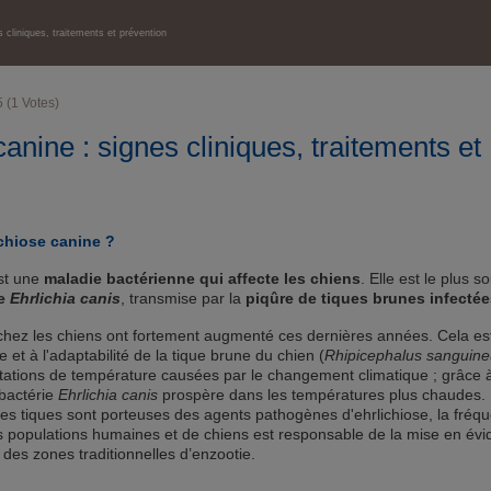
MALADIES
s cliniques, traitements et prévention
5
(
1
Votes)
canine : signes cliniques, traitements et
ichiose canine ?
est une
maladie bactérienne qui affecte les chiens
. Elle est le plus s
ie
Ehrlichia canis
, transmise par la
piqûre de tiques brunes infectée
 chez les chiens ont fortement augmenté ces dernières années. Cela es
ce et à l'adaptabilité de la tique brune du chien (
Rhipicephalus sanguin
ations de température causées par le changement climatique ; grâce 
 bactérie
Ehrlichia canis
prospère dans les températures plus chaudes
es tiques sont porteuses des agents pathogènes d'ehrlichiose, la fréq
 populations humaines et de chiens est responsable de la mise en év
 des zones traditionnelles d’enzootie.