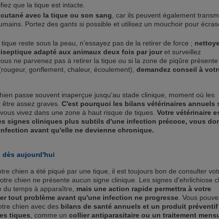
ifiez que la tique est intacte.
t cutané avec la tique ou son sang
, car ils peuvent également transm
humains. Portez des gants si possible et utilisez un mouchoir pour écras
a tique reste sous la peau, n'essayez pas de la retirer de force ;
nettoye
iseptique adapté aux animaux deux fois par jour
et surveillez
vous ne parvenez pas à retirer la tique ou si la zone de piqûre présente
 (rougeur, gonflement, chaleur, écoulement),
demandez conseil à votr
 chien passe souvent inaperçue jusqu'au stade clinique, moment où les
 être assez graves.
C'est pourquoi les bilans vétérinaires annuels 
i vous vivez dans une zone à haut risque de tiques.
Votre vétérinaire e
es signes cliniques plus subtils d'une infection précoce, vous d
l'infection avant qu'elle ne devienne chronique.
 dès aujourd'hui
re chien a été piqué par une tique, il est toujours bon de consulter vot
otre chien ne présente aucun signe clinique. Les signes d'ehrlichiose c
e du temps à apparaître,
mais une action rapide permettra à votre
ter tout problème avant qu'une infection ne progresse
. Vous pouve
otre chien avec des
bilans de santé annuels et un produit préventif
les tiques
, comme un
collier antiparasitaire ou un traitement mens