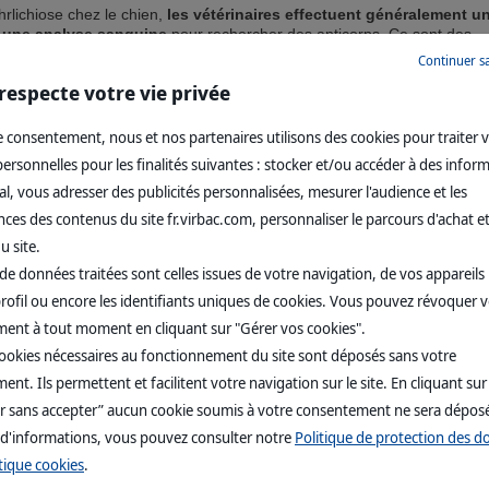
hrlichiose chez le chien,
les vétérinaires effectuent généralement u
 une analyse sanguine
pour rechercher des anticorps. Ce sont des
 créées par le système immunitaire lorsqu'il rencontre un agent pathog
Continuer s
lichia canis
.
respecte votre vie privée
tain temps après la première exposition pour que le système immunitaire
. Ainsi, un test d'anticorps pour
Ehrlichia canis
pourrait être négatif si 
 consentement, nous et nos partenaires utilisons des cookies pour traiter 
que très récemment. Si votre vétérinaire soupçonne toujours une ehrlic
rsonnelles pour les finalités suivantes : stocker et/ou accéder à des infor
rps négatif, il pourrait recommander de répéter le test quelques semai
er le diagnostic.
l, vous adresser des publicités personnalisées, mesurer l'audience et les
es des contenus du site fr.virbac.com, personnaliser le parcours d'achat et
ions potentielles de l'ehrlichiose chez le chien, votre vétérinaire pourr
u site.
tests supplémentaires pour vérifier la santé de votre chien. Ceux-ci peu
de données traitées sont celles issues de votre navigation, de vos appareils u
rofil ou encore les identifiants uniques de cookies. Vous pouvez révoquer 
rmule sanguine (NFS) complète pour vérifier les niveaux de cellules
laquettes.
ent à tout moment en cliquant sur "Gérer vos cookies".
uine pour vérifier les enzymes hépatiques et les protéines immunitair
cookies nécessaires au fonctionnement du site sont déposés sans votre
ne pour détecter la présence de protéines dans l'urine (un signe de lé
nt. Ils permettent et facilitent votre navigation sur le site. En cliquant sur
r sans accepter” aucun cookie soumis à votre consentement ne sera dépos
 d'informations, vous pouvez consulter notre
Politique de protection des 
rlichiose canine ?
tique cookies
.
 chien est généralement
traitée avec des antibiotiques prescrits par l