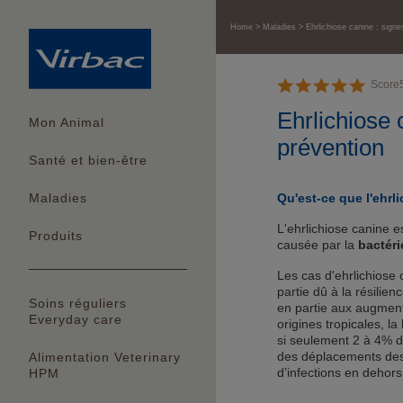
Home
Maladies
Ehrlichiose canine : signe
Score
Ehrlichiose 
Mon Animal
prévention
Santé et bien-être
Qu'est-ce que l'ehrl
Maladies
L'ehrlichiose canine 
Produits
causée par la
bactér
Les cas d'ehrlichiose
partie dû à la résilien
Soins réguliers
en partie aux augment
Everyday care
origines tropicales, la
si seulement 2 à 4% d
des déplacements des
Alimentation Veterinary
d’infections en dehors
HPM