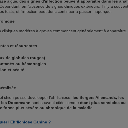
hase aiguë, des
signes d'infection peuvent apparaître dans les ana
Cependant, en l'absence de signes cliniques extérieurs, il n'y a souvent
ces tests, et l'infection peut donc continuer à passer inaperçue.
hronique
es cliniques modérés à graves commencent généralement à apparaître.
entes et récurrentes
aux de globules rouges)
ntanés ou hémorragies
ion et cécité
éralisée
l chien puisse développer l'ehrlichiose,
les Bergers Allemands, les
t les Dobermann
sont souvent cités comme
étant plus sensibles au
 forme plus sévère ou chronique de la maladie
.
er l'Ehrlichiose Canine ?