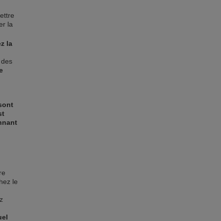
ettre
er la
z la
 des
e
sont
st
onnant
re
hez le
z
uel