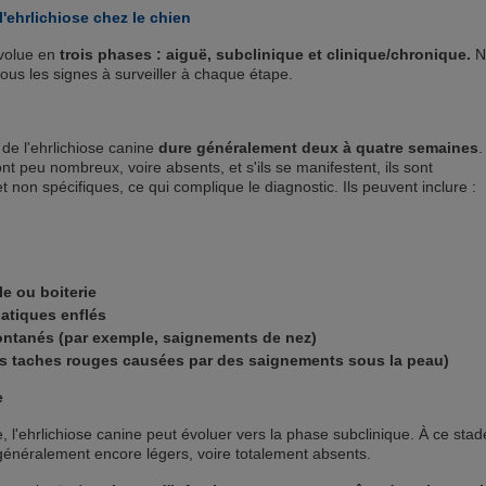
l'ehrlichiose chez le chien
évolue en
trois phases : aiguë, subclinique et clinique/chronique.
N
ssous les signes à surveiller à chaque étape.
de l'ehrlichiose canine
dure généralement deux à quatre semaines
.
nt peu nombreux, voire absents, et s'ils se manifestent, ils sont
 non spécifiques, ce qui complique le diagnostic. Ils peuvent inclure :
e ou boiterie
atiques enflés
ntanés (par exemple, saignements de nez)
es taches rouges causées par des saignements sous la peau)
e
ée, l'ehrlichiose canine peut évoluer vers la phase subclinique. À ce stad
 généralement encore légers, voire totalement absents.