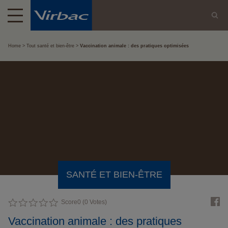
Home
Tout santé et bien-être
Vaccination animale : des pratiques optimisées
SANTÉ ET BIEN-ÊTRE
Score
0
(
0
Votes)
Vaccination animale : des pratiques