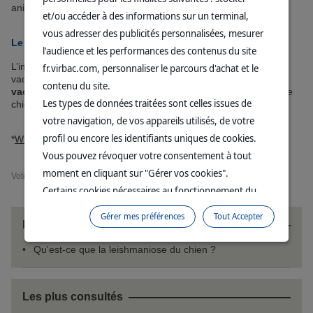
animal.
et/ou accéder à des informations sur un terminal,
vous adresser des publicités personnalisées, mesurer
Le saviez-vous ?
l'audience et les performances des contenus du site
L’immunité collective dépend fortement du taux d’animaux
fr.virbac.com, personnaliser le parcours d'achat et le
vaccinés dans une population. On parle de
couverture
contenu du site.
vaccinale
. Il importe donc de vacciner le plus grand nombre de
Les types de données traitées sont celles issues de
chiens et de chats avec des vaccins essentiels.
votre navigation, de vos appareils utilisés, de votre
profil ou encore les identifiants uniques de cookies.
*
WSAVA : World Small Animal Veterinary Association
.
Vous pouvez révoquer votre consentement à tout
moment en cliquant sur "Gérer vos cookies".
Voter:
Certains cookies nécessaires au fonctionnement du
site sont déposés sans votre consentement. Ils
Gérer mes préférences
Tout Accepter
permettent et facilitent votre navigation sur le site. En
Lire aussi
cliquant sur “Continuer sans accepter” aucun cookie
Qu'est-ce que la leishmaniose du chien ?
soumis à votre consentement ne sera déposé.
Pour plus d'informations, vous pouvez consulter
notre
Politique de protection des données
et notre
Les plus consultés
Politique cookies
.