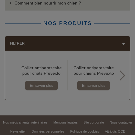
Comment bien nourrir mon chien ?
NOS PRODUITS
FILTRER
Collier antiparasitaire
Collier antiparasitaire
pour chats Prevexto
pour chiens Prevexto
En savoir plus
En savoir plus
Nos médicaments vétérinaires
Mentions légales
Site corporate
Nous contacter
Newsletter
Données personnelles
Politique de cookies
Attributs QCE