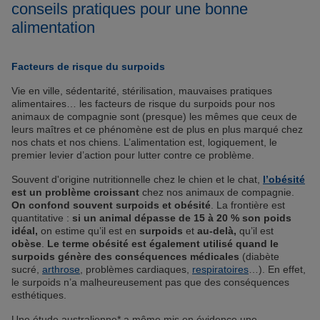
conseils pratiques pour une bonne
alimentation
Facteurs de risque du surpoids
Vie en ville, sédentarité, stérilisation, mauvaises pratiques
alimentaires… les facteurs de risque du surpoids pour nos
animaux de compagnie sont (presque) les mêmes que ceux de
leurs maîtres et ce phénomène est de plus en plus marqué chez
nos chats et nos chiens. L’alimentation est, logiquement, le
premier levier d’action pour lutter contre ce problème.
Souvent d'origine nutritionnelle chez le chien et le chat,
l’obésité
est un problème croissant
chez nos animaux de compagnie.
On confond souvent surpoids et obésité
. La frontière est
quantitative :
si un animal dépasse de 15 à 20 % son poids
idéal,
on estime qu’il est en
surpoids
et
au-delà,
qu’il est
obèse
.
Le terme obésité est également utilisé quand le
surpoids génère des conséquences médicales
(diabète
sucré,
arthrose
, problèmes cardiaques,
respiratoires
…). En effet,
le surpoids n’a malheureusement pas que des conséquences
esthétiques.
Une étude australienne* a même mis en évidence une