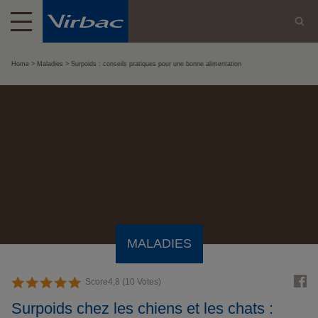
Home
Maladies
Surpoids : conseils pratiques pour une bonne alimentation
MALADIES
Score
4,8
(
10
Votes)
Surpoids chez les chiens et les chats :