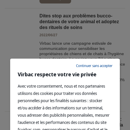
Dites stop aux problèmes bucco-
dentaires de votre animal et adoptez
des rituels de soins
2022/06/27
Virbac lance une campagne estivale de
communication pour sensibiliser les
propriétaires de chiens et de chats à l'hygiène
bucco-dentaire. Le saviez-vous ? La plaque
dentaire se dépose sur les dents, en l’absence
Continuer sans accepter
de soins préventifs, elle se transforme en
Virbac respecte votre vie privée
tartre et peut être à l’origine d’une maladie
grave appelée maladie parodontale. 75 à 80%
des chiens de plus de 2 ans souffrent de
Avec votre consentement, nous et nos partenaires
problèmes dentaires*.
utilisons des cookies pour traiter vos données
personnelles pour les finalités suivantes : stocker
En savoir plus
et/ou accéder à des informations sur un terminal,
vous adresser des publicités personnalisées, mesurer
Cyclo Challenge Véto Virbac France :
l'audience et les performances des contenus du site
20 vétérinaires engagés au profit de la
fr.virbac.com, personnaliser le parcours d'achat et le