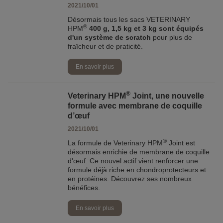
2021/10/01
Désormais tous les sacs VETERINARY
®
HPM
400 g, 1,5 kg et 3 kg sont équipés
d'un système de scratch
pour plus de
fraîcheur et de praticité.
En savoir plus
®
Veterinary HPM
Joint, une nouvelle
formule avec membrane de coquille
d’œuf
2021/10/01
®
La formule de Veterinary HPM
Joint est
désormais enrichie de membrane de coquille
d'œuf. Ce nouvel actif vient renforcer une
formule déjà riche en chondroprotecteurs et
en protéines. Découvrez ses nombreux
bénéfices.
En savoir plus