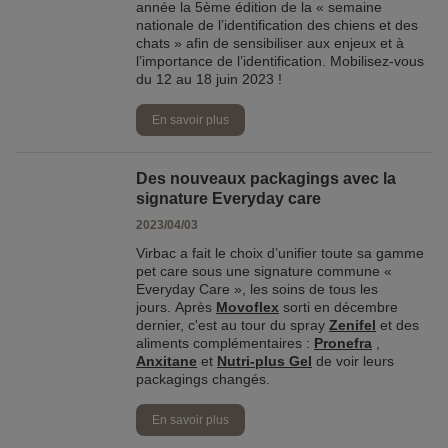
année la 5ème édition de la « semaine
nationale de l’identification des chiens et des
chats » afin de sensibiliser aux enjeux et à
l’importance de l’identification. Mobilisez-vous
du 12 au 18 juin 2023 !
En savoir plus
Des nouveaux packagings avec la
signature Everyday care
2023/04/03
Virbac a fait le choix d’unifier toute sa gamme
pet care sous une signature commune «
Everyday Care », les soins de tous les
jours. Après
Movoflex
sorti en décembre
dernier, c'est au tour du spray
Zenifel
et des
aliments complémentaires :
Pronefra
,
Anxitane
et
Nutri-plus Gel
de voir leurs
packagings changés.
En savoir plus