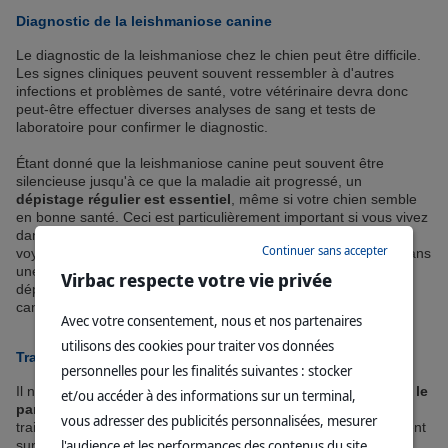
Diagnostic de la leishmaniose canine
Le diagnostic de la leishmaniose chez le chien peut être difficile.
Les signes cliniques peuvent souvent ressembler à d'autres
infections et problèmes de santé, votre vétérinaire devra donc
peut-être effectuer diverses analyses de sang et tests de
laboratoire pour confirmer le diagnostic.
Étant donné que la leishmaniose canine peut souvent être
silencieuse jusqu'à ce que la maladie ait progressé, un
dépistage régulier est essentiel
, même si votre chien semble
en bonne santé. Ceci est particulièrement important si vous vivez
dans une zone où la maladie est endémique, ou si vous avez
Continuer sans accepter
voyagé dans une telle zone avec votre animal. Si vous vivez dans
une zone endémique, vous pouvez également envisager un
Virbac respecte votre vie privée
dépistage pré-voyage pour éviter d'introduire la leishmaniose
canine dans les zones non endémiques que vous visitez.
Avec votre consentement, nous et nos partenaires
utilisons des cookies pour traiter vos données
Traitement et gestion de la leishmaniose canine
personnelles pour les finalités suivantes : stocker
Il n'est généralement
pas possible d'éliminer complètement le
et/ou accéder à des informations sur un terminal,
parasite
Leishmania
du corps du chien, de sorte que le
vous adresser des publicités personnalisées, mesurer
traitement de la leishmaniose canine se concentre généralement
l'audience et les performances des contenus du site
sur
la réduction de la charge parasitaire et la gestion des