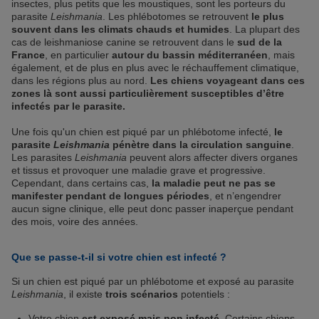
insectes, plus petits que les moustiques, sont les porteurs du
parasite
Leishmania
. Les phlébotomes se retrouvent
le plus
souvent dans les climats chauds et humides
. La plupart des
cas de leishmaniose canine se retrouvent dans le
sud de la
France
, en particulier
autour du bassin méditerranéen
, mais
également, et de plus en plus avec le réchauffement climatique,
dans les régions plus au nord.
Les chiens voyageant dans ces
zones là sont aussi particulièrement susceptibles d’être
infectés par le parasite.
Une fois qu'un chien est piqué par un phlébotome infecté,
le
parasite
Leishmania
pénètre dans la circulation sanguine
.
Les parasites
Leishmania
peuvent alors affecter divers organes
et tissus et provoquer une maladie grave et progressive.
Cependant, dans certains cas,
la maladie peut ne pas se
manifester pendant de longues périodes
, et n’engendrer
aucun signe clinique, elle peut donc passer inaperçue pendant
des mois, voire des années.
Que se passe-t-il si votre chien est infecté ?
Si un chien est piqué par un phlébotome et exposé au parasite
Leishmania
, il existe
trois scénarios
potentiels :
Votre chien
est exposé mais non infecté
. Certains chiens