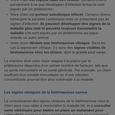
parviennent à ne pas développer d'infection lorsqu'ils sont
piqués par un phlébotome.
Votre chien est
porteur subclinique infecté
. Certains chiens
hébergent le parasite
Leishmania
mais ne présentent pas de
signes d'infection.
Ils peuvent développer des signes de la
maladie plus tard et peuvent toujours transmettre la
maladie
s'ils sont piqués par un phlébotome qui pique
ensuite un autre animal.
Votre chien
déclare une leishmaniose clinique
. Dans les
cas à expression clinique, il y aura des
signes visibles de
leishmaniose chez les chiens
, dont la gravité peut varier.
La manière dont votre chien réagira à la piqûre par le
phlébotome dépendra d'un certain nombre de facteurs, tels que
sa santé immunitaire et sa santé générale. Par exemple, un chien
souffrant d'un trouble immunitaire ou d'une infection
concomitante pourrait être plus vulnérable à la maladie.
Les signes cliniques de la leishmaniose canine
La connaissance des signes cliniques de la leishmaniose chez le
chien peut vous aider à reconnaître la maladie tôt, et à
consulter
votre vétérinaire pour mettre en place un traitement pour
votre chien
avant que des complications graves ne surviennent.