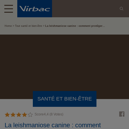
Home
Tout santé et bien-être
La leishmaniose canine : comment protéger...
SANTÉ ET BIEN-ÊTRE
Score
4,4
(
8
Votes)
La leishmaniose canine : comment