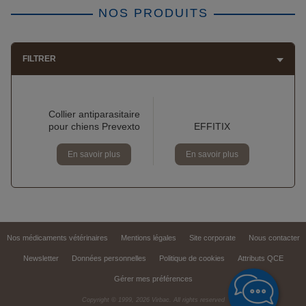
NOS PRODUITS
FILTRER
Collier antiparasitaire
pour chiens Prevexto
EFFITIX
En savoir plus
En savoir plus
Nos médicaments vétérinaires
Mentions légales
Site corporate
Nous contacter
Newsletter
Données personnelles
Politique de cookies
Attributs QCE
Gérer mes préférences
Copyright © 1999,
2026
Virbac. All rights reserved