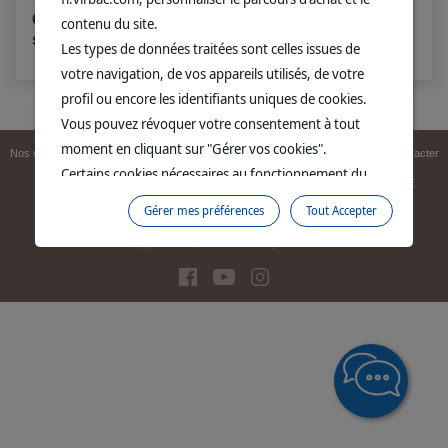
Cheval : pourquoi est-il important de vermifuger
contenu du site.
son cheval ?
Les types de données traitées sont celles issues de
votre navigation, de vos appareils utilisés, de votre
profil ou encore les identifiants uniques de cookies.
Vous pouvez révoquer votre consentement à tout
moment en cliquant sur "Gérer vos cookies".
Nos médicaments vétérinaires
Mentions légales
Site corporate
Nous contacter
Certains cookies nécessaires au fonctionnement du
Newsletter
Données personnelles
Politique de cookies
Attributs QCE
site sont déposés sans votre consentement. Ils
Gérer mes préférences
Tout Accepter
Gérer mes préférences
permettent et facilitent votre navigation sur le site. En
cliquant sur “Continuer sans accepter” aucun cookie
Copyright © 1999,
2026
Virbac. All rights reserved
soumis à votre consentement ne sera déposé.
Pour plus d'informations, vous pouvez consulter
notre
Politique de protection des données
et notre
Politique cookies
.