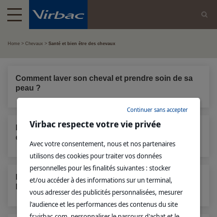
Home
Chevaux
Santé et bien être des chevaux
Comment laver son cheval et prendre soin de sa
peau ?
Continuer sans accepter
Virbac respecte votre vie privée
Bouche du cheval : connaître les particularités et
détecter les problèmes aux dents
Avec votre consentement, nous et nos partenaires
utilisons des cookies pour traiter vos données
personnelles pour les finalités suivantes : stocker
Puce électronique chez le cheval : 3 étapes pour
et/ou accéder à des informations sur un terminal,
l’identifier
vous adresser des publicités personnalisées, mesurer
l'audience et les performances des contenus du site
fr.virbac.com, personnaliser le parcours d'achat et le