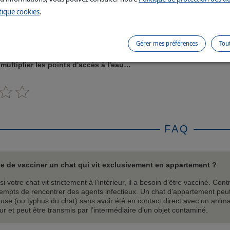
tique cookies
.
délicat qui rechignera à s’abreuver dans une écuelle où l’eau a stagné
 plusieurs heures pour certains individus.
La distribution d’eau par le 
Gérer mes préférences
Tou
st un bon moyen pour encourager la prise de boisson.
D’autres astuc
comme le recours à une eau aromatisée, le laisser boire au robinet
 multiplier les points d'accès à l'eau…
FAQ
tile de vacciner un chat qui vit exclusivement en appartement ?
 votre chat vit strictement à l’intérieur, il a besoin d’être vacciné. Co
empts de rencontrer des agents infectieux. Un chat d’appartement peut
euse (ou typhus du chat) sans avoir été en contact direct avec un anima
ur et peut être transmis par l’intermédiaire d’un objet contaminé.