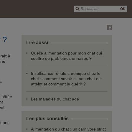
OK
r ?
Lire aussi
Quelle alimentation pour mon chat qui
rait à
souffre de problèmes urinaires ?
onc
Insuffisance rénale chronique chez le
chat : comment savoir si mon chat est
is
atteint et comment le guérir ?
a pâtée
Les maladies du chat âgé
nt
nt,
Les plus consultés
 donc
Alimentation du chat : un carnivore strict