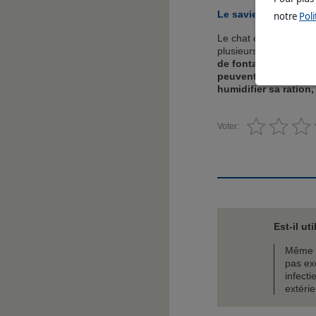
Le saviez-vous ?
notre
Poli
Le chat est un animal 
plusieurs jours, voire
de fontaines à eau
e
peuvent être utiles 
humidifier sa ration,
Voter:
Est-il u
Même si
pas ex
infecti
extérie