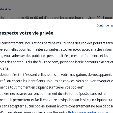
 de 4 kg
oit boire entre 40 et 60 ml d’eau par kg et par jour (environ 20 cl pour
ntité relativement faible par rapport à d’autres espèces, en lien avec d
Continuer s
iculières.
respecte votre vie privée
s peuvent expliquer un refus de s’abreuver
: douleur dans la bou
fréquente chez le chat), maladie métabolique, coup de chaleur et aussi
 consentement, nous et nos partenaires utilisons des cookies pour traiter 
ons de la sphère urinaire auxquelles le chat est malheureusement prédi
rsonnelles pour les finalités suivantes : stocker et/ou accéder à des infor
ue le
chat se mette à boire beaucoup
, sans raison apparente. Corolla
l, vous adresser des publicités personnalisées, mesurer l'audience et les
ne davantage. Ce trouble est qualifié de
polyuro-polydipsie
(PUPD). Il 
es des contenus du site fr.virbac.com, personnaliser le parcours d'achat et
ncore par une maladie métabolique comme le diabète ou une
affection
ffisance rénale.
u site.
de données traitées sont celles issues de votre navigation, de vos appareils u
e boisson
rofil ou encore les identifiants uniques de cookies. Vous pouvez révoquer 
ent à tout moment en cliquant sur "Gérer vos cookies".
veiller régulièrement la prise de boisson par votre animal
afin de p
e suspect. Les troubles dipsiques (surtout la polydipsie quand le chat b
cookies nécessaires au fonctionnement du site sont déposés sans votre
re d’
origine comportementale.
nt. Ils permettent et facilitent votre navigation sur le site. En cliquant sur
r sans accepter” aucun cookie soumis à votre consentement ne sera dépos
 d'informations, vous pouvez consulter notre
Politique de protection des 