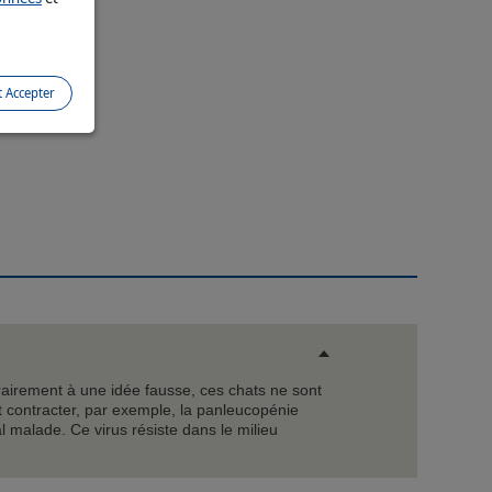
biais
t Accepter
es
,
ntrairement à une idée fausse, ces chats ne sont
 contracter, par exemple, la panleucopénie
l malade. Ce virus résiste dans le milieu