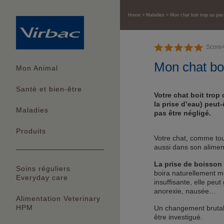
Home
Maladies
Mon chat boit trop ou pas 
Score
Mon chat boi
Mon Animal
Santé et bien-être
Votre chat boit trop
la prise d’eau) peut
Maladies
pas être négligé.
Produits
Votre chat, comme tout
aussi dans son alimen
La prise de boisson 
Soins réguliers
boira naturellement m
Everyday care
insuffisante, elle pe
anorexie, nausée…
Alimentation Veterinary
HPM
Un changement brutal 
être investigué.