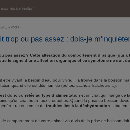
MALADIES
assez : dois-je m'inquiéter ?
4,9
(
16
Votes)
t trop ou pas assez : dois-je m'inquiéte
 ou pas assez ? Cette altération du comportement dipsique (qui a t
-être le signe d’une affection organique et ce symptôme ne doit d
 être vivant, a besoin d’eau pour vivre. Il la trouve dans la boisson ma
tation quand elle est dite humide (boîtes, sachets fraîcheurs…).
est donc corrélée au type d’alimentation
et un chat qui mange de l
oins qu’un chat nourri aux croquettes. Quand la prise de boisson devie
ut générer un ensemble de
troubles liés à la déshydratation
: abatteme
de comportement de votre animal vis-à-vis de la prise de boisson doit