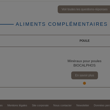
Voir toutes les questions-réponses
ALIMENTS COMPLÉMENTAIRES
POULE
Minéraux pour poules
BIOCALPHOS
En savoir plus
es
Mentions légales
Site corporate
Nous contacter
Newsletter
Données pers