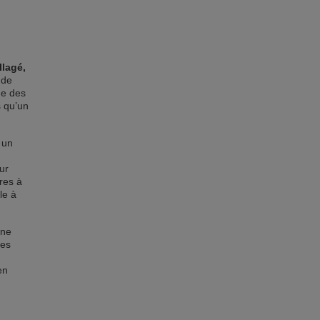
llagé,
 de
ge des
s qu’un
 un
eur
res à
le à
 ne
des
en