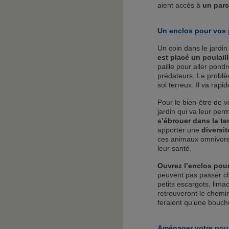
aient accès à
un parc
Un enclos pour vos
Un coin dans le jardin
est placé un poulail
paille pour aller pondr
prédateurs. Le problè
sol terreux. Il va rap
Pour le bien-être de v
jardin qui va leur per
s’ébrouer dans la ter
apporter une
diversi
ces animaux omnivor
leur santé.
Ouvrez l’enclos pour
peuvent pas passer che
petits escargots, limac
retrouveront le chemin
feraient qu’une bouch
Aménager votre poul