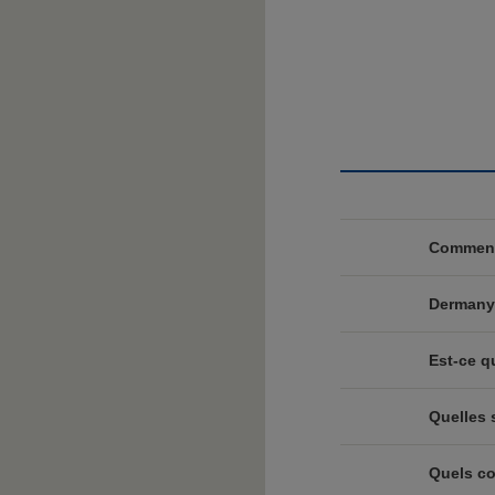
Comment 
Dermanyss
Est-ce q
Quelles 
Quels co