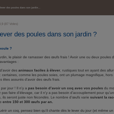
SANTÉ ET BIEN-ÊTRE
ever des poules dans son jardin...
3,9
(
87
Votes)
ver des poules dans son jardin ?
poule ?
rdin, le plaisir de ramasser des œufs frais ! Avoir une ou deux poules 
 avantages :
 d’avoir des
animaux faciles à élever
, rustiques tout en ayant des allu
s : certaines, comme les poules soies, ont un plumage magnifique, hors
 êtes assurés d’avoir des œufs frais.
ar jour ! Il n’y a
pas besoin d’avoir un coq avec vos poules
du mo
 pas faire d’élevage, car il n’y a pas besoin d’accouplement pour qu’u
 ils seront juste non fécondés. Le nombre d’œufs varie
suivant la ra
ue
entre 150 et 300 œufs par an.
uérir un coq, pensez bien qu’il chante dès le lever du jour (et même un