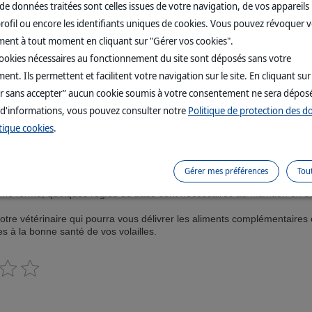
de données traitées sont celles issues de votre navigation, de vos appareils u
rofil ou encore les identifiants uniques de cookies. Vous pouvez révoquer 
es en bonne santé, nettoyez souvent le poulailler et changez la li
au moins une fois par semaine.
ent à tout moment en cliquant sur "Gérer vos cookies".
cookies nécessaires au fonctionnement du site sont déposés sans votre
nt. Ils permettent et facilitent votre navigation sur le site. En cliquant sur
r sans accepter” aucun cookie soumis à votre consentement ne sera dépos
ts ménagers, qui ne cessent d’augmenter, est un problème qui nous
 d'informations, vous pouvez consulter notre
Politique de protection des 
es permet nettement de
diminuer le volume de ses déchets organiq
tique cookies
.
en consommer près de 150 kg par an !
ménager un beau poulailler bien fonctionnel dans le jardin, et d’aller cho
s qui feront la joie des petits et des grands !
Gérer mes préférences
Tou
ine forme, quelques règles de base sont nécessaires au maintien en 
.
tre vétérinaire qui pourra vous délivrer les aliments complémentaires 
s à la bonne santé de vos volailles.