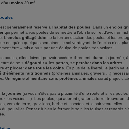
2
 d’au moins 20 m
.
 poules
 est généralement réservé à l’
habitat des poules.
Dans un
enclos gri
ler
qui permet à vos poules de se mettre à l’abri le soir et d’avoir un nid
e. L
’enclos grillagé
délimite le terrain d’action des poules et les protè
me est qu’en quelques semaines, le sol verdoyant de l’enclos n’est plu
idement être « mis à nu » par une équipe de poules très actives !
os poules, elles doivent pouvoir accéder librement, durant la journée, à
mettre de se
« dégourdir » les pattes, se percher dans les arbres,
re et picorer dans tous les coins.
En plus de la liberté, le jardin va l
té d’éléments nutritionnels
(protéines animales, graviers …) nécessai
es. Un
régime alimentaire sans protéines animales
serait préjudiciab
 la journée
(si vous n’êtes pas à proximité d’une route et si les poules
z les voisins …). Les poules, qui adorent gratter la terre, trouveront 
es, vers de terre, gravillons, herbe et insectes, et le soir venu, elles
 du poulailler. Pensez à bien le fermer le soir, les fouines et renards n’
ée.
ailler