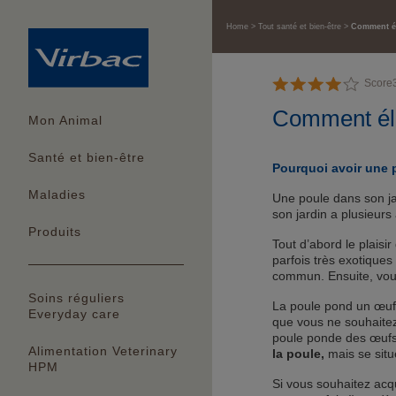
Home
Tout santé et bien-être
Comment él
Score
Comment éle
Mon Animal
Santé et bien-être
Pourquoi avoir une 
Maladies
Une poule dans son ja
son jardin a plusieurs
Produits
Tout d’abord le plaisir
parfois très exotique
commun. Ensuite, vous
Soins réguliers
La poule pond un œuf p
Everyday care
que vous ne souhaitez
poule ponde des œufs,
Alimentation Veterinary
la poule,
mais se sit
HPM
Si vous souhaitez acq