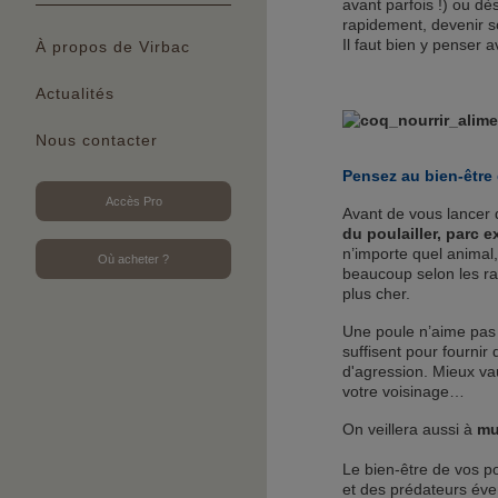
avant parfois !) ou dè
rapidement, devenir so
Il faut bien y penser 
À propos de Virbac
Actualités
Nous contacter
Pensez au bien-être
Accès Pro
Avant de vous lancer d
du poulailler, parc e
n’importe quel animal,
Où acheter ?
beaucoup selon les r
plus cher.
Une poule n’aime pas 
suffisent pour fournir
d'agression. Mieux va
votre voisinage…
On veillera aussi à
mu
Le bien-être de vos po
et des prédateurs éven