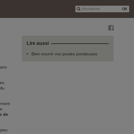
OK
Lire aussi
Bien nourrir vos poules pondeuses
dans
res
 du
ment
ne
ce de
 peu