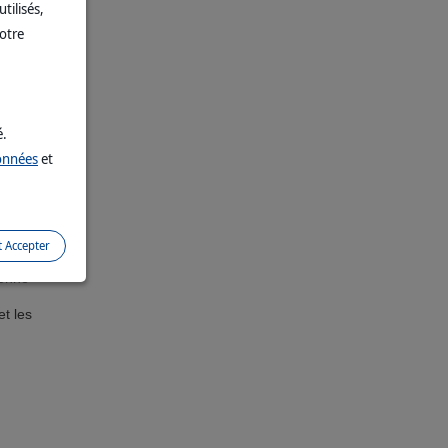
tilisés,
votre
tière
é.
données
et
ues,
isir
t Accepter
bonne
et les