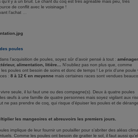
s qu’il y a un bruit. Le chant du coq est très agréable mais peu, très
urce de conflit avec le voisinage !
avant l’achat …
 des poules
ans l’acquisition de poules, soyez sûr d’avoir pensé à tout :
aménage
xtérieur, alimentation, litière…
N’oubliez pas non plus que, comme
 les poules ont besoin de soins et donc de temps ! Le prix d’une poule 
aces :
8 à 12 € en moyenne
mais certaines races sont vendues beauc
vivre seule, il lui faut une ou des compagne(s). Deux à quatre poules
 des œufs à une famille de quatre personnes mais soyez vigilant aux ri
ut ne pas prendre de coq, qui risque d’épuiser les poules et de dérang
ltiplier les mangeoires et abreuvoirs les premiers jours.
ules implique de leur fournir un poulailler pour s’abriter des aléas clim
tuels. Comme les poules ont besoin de gratter le sol, il faut aussi qu’e