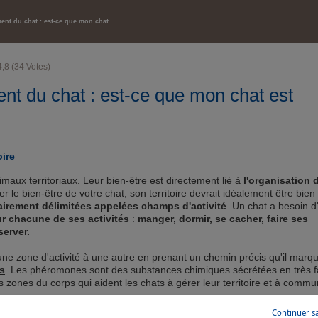
SANTÉ ET BIEN-ÊTRE
nt du chat : est-ce que mon chat...
4,8
(
34
Votes)
t du chat : est-ce que mon chat est
ire
maux territoriaux. Leur bien-être est directement lié à
l'organisation 
rer le bien-être de votre chat, son territoire devrait idéalement être bien
airement délimitées appelées champs d'activité
. Un chat a besoin d
r chacune de ses activités
:
manger, dormir, se cacher, faire ses
server.
une zone d'activité à une autre en prenant un chemin précis qu'il marq
s
. Les phéromones sont des substances chimiques sécrétées en très f
s zones du corps qui aident les chats à gérer leur territoire et à comm
Continuer s