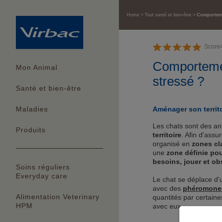
Home
Tout santé et bien-être
Comporteme
Score
Comportemen
Mon Animal
stressé ?
Santé et bien-être
Aménager son territo
Maladies
Les chats sont des ani
Produits
territoire
. Afin d'assu
organisé en
zones cl
une
zone définie pou
besoins, jouer et ob
Soins réguliers
Everyday care
Le chat se déplace d'
avec des
phéromone
Alimentation Veterinary
quantités par certaine
HPM
avec eux.