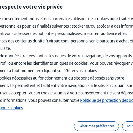
ux types de marquage
respecte votre vie privée
fférents types de marquage :
 consentement, nous et nos partenaires utilisons des cookies pour traiter 
x (sécrétés par des chats calmes)
rsonnelles pour les finalités suivantes : stocker et/ou accéder à des infor
l, vous adresser des publicités personnalisées, mesurer l'audience et les
nt apaisé dans son environnement,
il frotte sa tête contre des coins 
es des contenus du site fr.virbac.com, personnaliser le parcours d'achat et
u de murs
afin de déposer des
phéromones calmantes
. C'est ce qu'
acial
. Les chats peuvent effectuer ce type de marquage sur des pers
u site.
gne de confiance.
de données traitées sont celles issues de votre navigation, de vos appareils u
me (sécrétés par des chats stressés)
rofil ou encore les identifiants uniques de cookies. Vous pouvez révoquer 
ent à tout moment en cliquant sur "Gérer vos cookies".
mis à un facteur de stress, ou si son environnement se voit modifié, il 
s par des marquages urinaires, des griffades sur des surfaces
cookies nécessaires au fonctionnement du site sont déposés sans votre
gages de contenu de ses glandes anales. Les phéromones libérées lor
nt. Ils permettent et facilitent votre navigation sur le site. En cliquant sur
euvent provoquer
un état de stress chez d'autres chats
s'approchant
r sans accepter” aucun cookie soumis à votre consentement ne sera dépos
 d'informations, vous pouvez consulter notre
Politique de protection des 
tique cookies
.
Gérer mes préférences
Tou
PRODUITS POUR CH