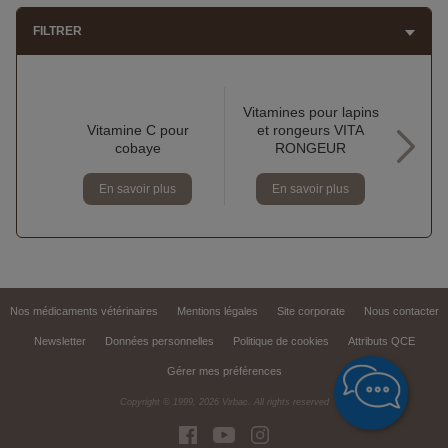
FILTRER
Vitamines pour lapins
Vitamine C pour
et rongeurs VITA
Dige
cobaye
RONGEUR
RON
En savoir plus
En savoir plus
Nos médicaments vétérinaires
Mentions légales
Site corporate
Nous contacter
Newsletter
Données personnelles
Politique de cookies
Attributs QCE
Gérer mes préférences
Copyright © 1999,
2026
Virbac. All rights reserved