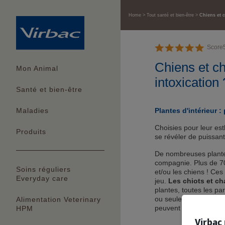
Home
Tout santé et bien-être
Chiens et c
Score
Chiens et ch
Mon Animal
intoxication 
Santé et bien-être
Plantes d'intérieur 
Maladies
Choisies pour leur est
Produits
se révéler de puissan
De nombreuses plantes
compagnie. Plus de 70
Soins réguliers
et/ou les chiens ! Ce
Everyday care
jeu.
Les chiots et ch
plantes, toutes les par
ou seulement certain
Alimentation Veterinary
peuvent donc aussi êt
HPM
Virbac 