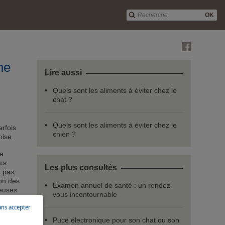
OK
ne
Lire aussi
Quels sont les aliments à éviter chez le
chat ?
Quels sont les aliments à éviter chez le
arfois
chien ?
mise.
e
ats
Les plus consultés
u pas
on des
Examen annuel de santé : un rendez-
reuses
vous incontournable
ans accepter
Puce électronique pour son chat ou son