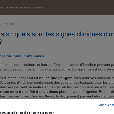
SANTÉ ET BIEN-ÊTRE
hats : quels sont les signes cliniques...
5
(
2
Votes)
ats : quels sont les signes cliniques d'u
?
: pas toujours inoffensives
hétique, leurs couleurs et leur parfum, les plantes d'intérieur peuvent p
ts toxiques pour nos animaux de compagnie. La vigilance est donc de 
 d'intérieur sont
aussi belles que dangereuses
pour vos animaux d
0 plantes d'intérieur contiennent des substances toxiques pour les ch
s derniers peuvent se mettre en danger en les mâchonnant par ennui o
atons sont de ce fait des victimes
plus souvent désignées. En foncti
ties (racines, tronc, feuilles, fleurs, fruits, graines) peuvent être dange
es. Cela dépend des composés toxiques en cause. Les fleurs coupées
Continuer s
re sources d'intoxications.
respecte votre vie privée