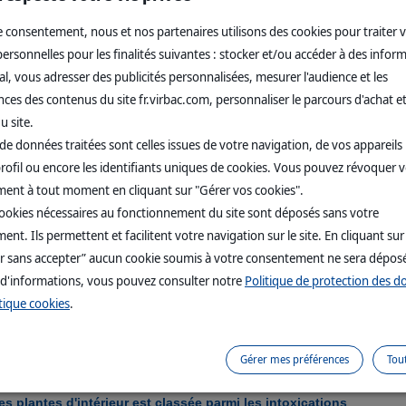
iables
 consentement, nous et nos partenaires utilisons des cookies pour traiter 
iniques varient en fonction de la cible de ces molécules toxiques. Cer
rsonnelles pour les finalités suivantes : stocker et/ou accéder à des infor
cas), d'autres présentent une toxicité digestive (yucca) ou hépatique.
l, vous adresser des publicités personnalisées, mesurer l'audience et les
tôt cardiaque (azalée).
x, c'est le contact avec la plante qui sera dangereux et provoquera des
es des contenus du site fr.virbac.com, personnaliser le parcours d'achat et
 symptômes d'une intoxication peuvent donc être très variables
u site.
omissements,
diarrhée
), abattement, irritation cutanée, tremblemennt,
ation, convulsion, etc.
de données traitées sont celles issues de votre navigation, de vos appareils u
rofil ou encore les identifiants uniques de cookies. Vous pouvez révoquer 
es
ent à tout moment en cliquant sur "Gérer vos cookies".
cookies nécessaires au fonctionnement du site sont déposés sans votre
t partie des urgences vétérinaires et imposent généralement de
condui
nt. Ils permettent et facilitent votre navigation sur le site. En cliquant sur
chez le vétérinaire
. Parfois, sa survie dépend de la vitesse de réactio
r sans accepter” aucun cookie soumis à votre consentement ne sera dépos
s, il n'existe pas d'antidote vis-à-vis du toxique ingéré par le chien et
 d'informations, vous pouvez consulter notre
Politique de protection des 
natoire
(émétique, diurétique, lavage gastrique, fluidothérapie...) et
ent digestif, antibiotique...).
tique cookies
.
 être nécessaire.
Gérer mes préférences
Tou
les plantes d'intérieur est classée parmi les intoxications