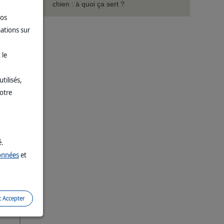
chien : à quoi ça sert ?
vos
taines
mations sur
 Pour
 le
:
tilisés,
votre
re
n du
é.
le
données
et
t Accepter