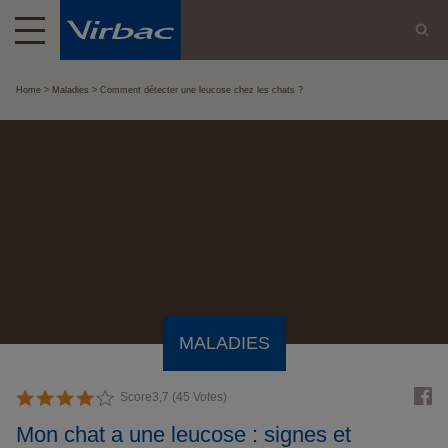
Home
Maladies
Comment détecter une leucose chez les chats ?
MALADIES
Score
3,7
(
45
Votes)
Mon chat a une leucose : signes et