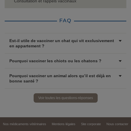
Consultation et rappels vaccinaux
FAQ
Est-il utile de vacciner un chat qui vit exclusivement
en appartement ?
Pourquoi vacciner les chiots ou les chatons ?
Pourquoi vacciner un animal alors qu’il est déjà en
bonne santé ?
Voir toutes les questions-réponses
Nos médicaments vétérinaires
Mentions légales
Site corporate
Nous contacter