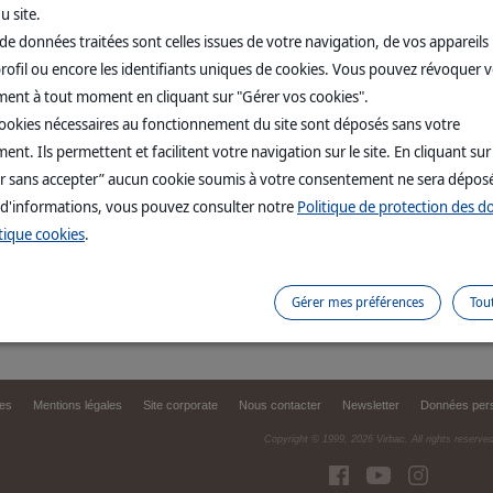
u site.
de données traitées sont celles issues de votre navigation, de vos appareils u
rofil ou encore les identifiants uniques de cookies. Vous pouvez révoquer 
ent à tout moment en cliquant sur "Gérer vos cookies".
e diffusion
(3)
cookies nécessaires au fonctionnement du site sont déposés sans votre
 grâce au choix du diffuseur, des solvants et de la mèche utilisés. Le 1 
nt. Ils permettent et facilitent votre navigation sur le site. En cliquant sur
t ZENIFEL
r sans accepter” aucun cookie soumis à votre consentement ne sera dépos
ortement du chat : est-ce que mon chat est stressé ?"
 d'informations, vous pouvez consulter notre
Politique de protection des 
tique cookies
.
perçu un changement p < 0.05%
aluation of a new F3 fraction facial phéromone device on cat behavior 
ry ans animal sciences, may 2018, Osaka, Japon
mule et produit de référence
Gérer mes préférences
Tou
es
Mentions légales
Site corporate
Nous contacter
Newsletter
Données pers
Copyright © 1999,
2026
Virbac. All rights reserve