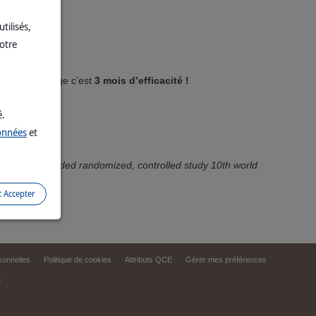
tilisés,
votre
kit + 1 recharge c’est
3 mois d’efficacité !
é.
données
et
: a single-blinded randomized, controlled study 10th world
t Accepter
onnelles
Politique de cookies
Attributs QCE
Gérer mes préférences
d