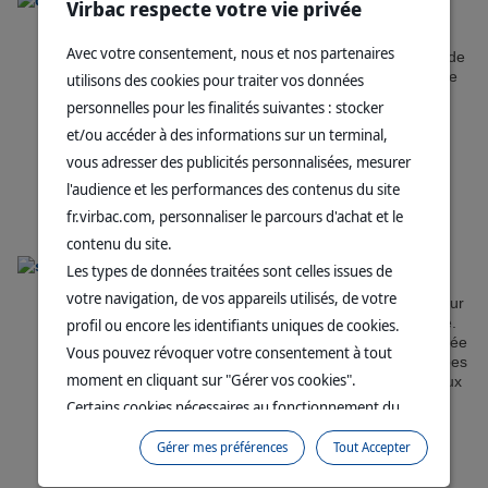
Qualité supérieure
Virbac respecte votre vie privée
Tous les produits sont développés,
Avec votre consentement, nous et nos partenaires
élaborés et évalués selon des normes de
qualité strictes et font l'objet d'études de
utilisons des cookies pour traiter vos données
sécurité et de tolérance systématiques.
personnelles pour les finalités suivantes : stocker
La sélection des ingrédients et des
et/ou accéder à des informations sur un terminal,
fournisseurs se veut très exigeante.
vous adresser des publicités personnalisées, mesurer
l'audience et les performances des contenus du site
fr.virbac.com, personnaliser le parcours d'achat et le
contenu du site.
Formulation scientifique
Les types de données traitées sont celles issues de
votre navigation, de vos appareils utilisés, de votre
La sélection des ingrédients se fonde sur
la recherche et la littérature scientifique.
profil ou encore les identifiants uniques de cookies.
L'efficacité de chaque produit est évaluée
Vous pouvez révoquer votre consentement à tout
de façon répétée et selon différents types
moment en cliquant sur "Gérer vos cookies".
de tests pour s'assurer qu'il réponde aux
attentes des propriétaires.
Certains cookies nécessaires au fonctionnement du
site sont déposés sans votre consentement. Ils
Gérer mes préférences
Tout Accepter
permettent et facilitent votre navigation sur le site. En