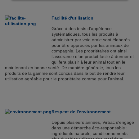
cliquant sur “Continuer sans accepter” aucun cookie
soumis à votre consentement ne sera déposé.
Pour plus d'informations, vous pouvez consulter
Facilité d'utilisation
notre
Politique de protection des données
et notre
Grâce à des tests d’appétence
Politique cookies
.
systématiques, tous les produits à
administrer par voie orale sont élaborés
pour être appréciés par les animaux de
compagnie. Les propriétaires ont ainsi
l’assurance d’un produit facile à donner et
qui fera plaisir à leur animal tout en le
maintenant en bonne santé. De manière générale, tous les
produits de la gamme sont conçus dans le but de rendre leur
utilisation agréable pour le propriétaire comme pour l’animal.
Respect de l'environnement
Depuis plusieurs années, Virbac s’engage
dans une démarche éco-responsable :
ingrédients naturels, conditionnements