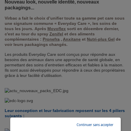
Nouveau look, nouvelle identité, nouveaux
packagings...
Virbac a fait le choix d’unifier toute sa gamme pet care sous
une signature commune « Everyday Care », les soins de
tous les jours. Après
Movoflex
sorti en décembre dernier,
c'est au tour du spray
Zenifel
et des aliments
complémentaires :
Pronefra
,
Anxitane
et
Nutri-plus Gel
de
voir leurs packagings changés.
Les produits Everyday Care sont conçus pour répondre aux
besoins des animaux dans une approche de santé globale, en
permettant des soins d’entretien efficaces et fiables à la maison.
Ils sont aussi développés pour répondre à ceux des propriétaires
grâce à leur facilité d’utilisation.
Leur conception et leur fabrication reposent sur les 4 piliers
suivants :
Continuer sans accepter