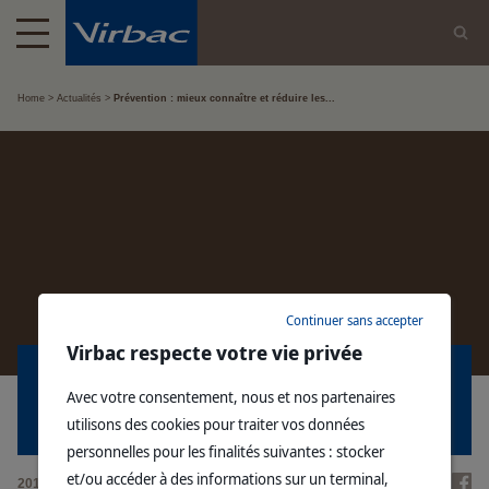
Home
Actualités
Prévention : mieux connaître et réduire les...
Continuer sans accepter
Virbac respecte votre vie privée
PRÉVENTION : MIEUX CONNAÎTRE ET
Avec votre consentement, nous et nos partenaires
RÉDUIRE LES EXPOSITIONS AUX
utilisons des cookies pour traiter vos données
PESTICIDES
personnelles pour les finalités suivantes : stocker
et/ou accéder à des informations sur un terminal,
2018/05/01