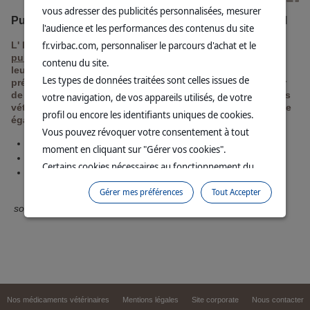
vous adresser des publicités personnalisées, mesurer
Publication par l'Institut de l'Elevage et le RMT travail
l'audience et les performances des contenus du site
fr.virbac.com, personnaliser le parcours d'achat et le
L' Institut de l'élevage et le RMT travail ont réalisé une
publication
sur l'utilisation des pesticides en élevage et
contenu du site.
leurs risques sur la santé humaine. Des mesures de
Les types de données traitées sont celles issues de
prévention et de sécurité à mettre en place pour redoubler
de vigilance notamment avec l'utilisation des médicaments
votre navigation, de vos appareils utilisés, de votre
vétérinaires par voie externe. Le magazine "Réussir" publie
profil ou encore les identifiants uniques de cookies.
également un article à ce sujet.
Vous pouvez révoquer votre consentement à tout
Télécharger la publication
moment en cliquant sur "Gérer vos cookies".
Télécharger l'article Réussir
Certains cookies nécessaires au fonctionnement du
Lire aussi "Comment appliquer un antiparasitaire en
site sont déposés sans votre consentement. Ils
toute sécurité ?"
Gérer mes préférences
Tout Accepter
permettent et facilitent votre navigation sur le site. En
source : Réussir Bovins Mai 2018 - F. D'Alteroche
cliquant sur “Continuer sans accepter” aucun cookie
soumis à votre consentement ne sera déposé.
Pour plus d'informations, vous pouvez consulter
notre
Politique de protection des données
et notre
Politique cookies
.
Nos médicaments vétérinaires
Mentions légales
Site corporate
Nous contacter