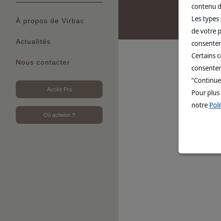
contenu d
Les types 
À propos de Virbac
de votre p
Actualités
consentem
Certains 
Nous contacter
consenteme
“Continue
Accès Pro
Pour plus
notre
Poli
Où acheter ?