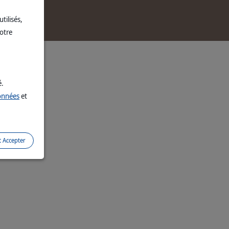
d
tilisés,
votre
é.
données
et
t Accepter