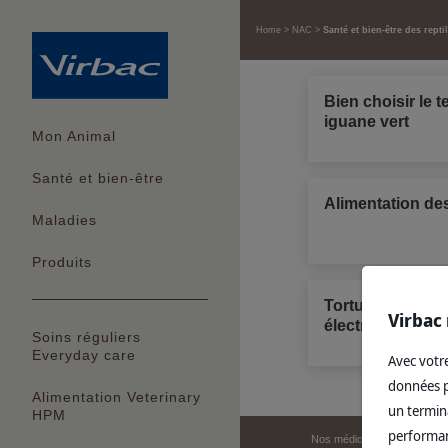
Home
NAC
Santé et bien-être des repti
Bien choisir le 
iguane vert
Mon Animal
Santé et bien-être
Alimentation des
Maladies
Produits
Tortues : L’ident
Virbac 
électronique est
Soins réguliers
Everyday care
Avec votre
données pe
Alimentation Veterinary
un termina
HPM
performanc
Nos médicaments vétérinair