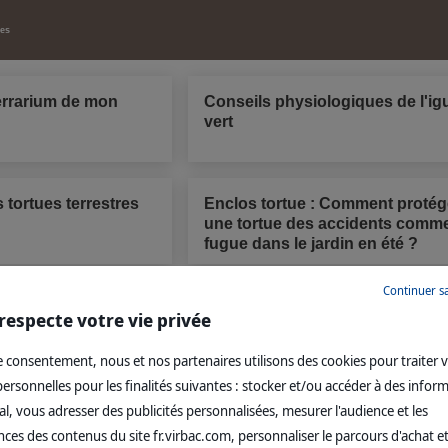
les
terrarium de mon
Conseils physiologiques de l'i
vert
 tortues terrestres
Enclos tortue : Comment protég
une tortue des accidents comme
fugue dans le jardin en été ?
Continuer s
ification
Identification des nouveaux an
respecte votre vie privée
 obligatoire
de compagnie domestiques et 
domestiques
 consentement, nous et nos partenaires utilisons des cookies pour traiter 
rsonnelles pour les finalités suivantes : stocker et/ou accéder à des infor
l, vous adresser des publicités personnalisées, mesurer l'audience et les
es des contenus du site fr.virbac.com, personnaliser le parcours d'achat et
es
Mentions légales
Site corporate
Nous contacter
Newsletter
Données pers