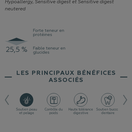
Hypoallergy, Sensitive digest et Sensitive digest
neutered
Forte teneur en
protéines
25,5 %
Faible teneur en
34 %
glucides
LES PRINCIPAUX BÉNÉFICES
ASSOCIÉS
soutenir
Soutien peau
Contrôle du
Haute tolérance
Soutien bucco-
Santé
stème
et pelage
poids
digestive
dentaire
itaire