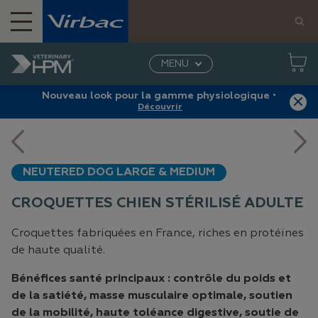
MENU
Home
Produits
Chiens
Alimentation
Croquettes chien stérilisé adulte
Nouveau look pour la gamme physiologique
•
Découvrir
NEUTERED DOG LARGE & MEDIUM
CROQUETTES CHIEN STÉRILISÉ ADULTE
Croquettes fabriquées en France, riches en protéines
de haute qualité.
Bénéfices santé principaux : contrôle du poids et
de la satiété, masse musculaire optimale, soutien
de la mobilité, haute toléance digestive, soutie de