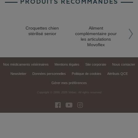
PRODUITS RECOMMANDÉS
Croquettes chien
Aliment
Lame
stérilisé senior
complémentaire pour
mâc
les articulations
Movoflex
Nos médicaments vétérinaires
Mentions légales
Site corporate
Nous contacter
Newsletter
Données personnelles
Politique de cookies
Attributs QCE
Gérer mes préférences
Copyright © 1999,
2026
Virbac. All rights reserved