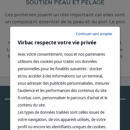
SOUTIEN PEAU ET PELAGE
Les protéines jouent un rôle important car elles sont
un composant essentiel de la peau et du poil. Le poil
est constitué à 95% de protéines. Jusqu'à 1/3 des
Continuer sans accepter
apports en protéines peut être utilisé pour le
n
Virbac respecte votre vie privée
renouvellement de la peau et la croissance du poil.
f
n
Le rôle des protéines ainsi que leur qualité est donc
Avec votre consentement, nous et nos partenaires
fondamental pour garantir la beauté de la peau et
utilisons des cookies pour traiter vos données
du pelage.
personnelles pour les finalités suivantes : stocker
et/ou accéder à des informations sur un terminal,
vous adresser des publicités personnalisées, mesurer
l'audience et les performances des contenus du site
fr.virbac.com, personnaliser le parcours d'achat et le
LA QUALITÉ RECONNUE PAR
contenu du site.
Les types de données traitées sont celles issues de
votre navigation, de vos appareils utilisés, de votre
LES VÉTÉRINAIRES
profil ou encore les identifiants uniques de cookies.