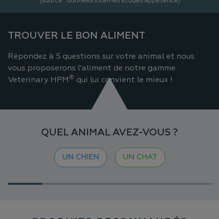
(source : données internes études appétence)
TROUVER LE BON ALIMENT
Répondez à 5 questions sur votre animal et nous
vous proposerons l'aliment de notre gamme
®
Veterinary HPM
qui lui convient le mieux !
QUEL ANIMAL AVEZ-VOUS ?
UN CHIEN
UN CHAT