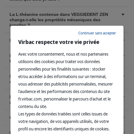
La L-théanine contenue dans VEGGIEDENT ZEN
change-t-elle les propriétés mécaniques des
lamelles ?
Continuer sans accepter
Mon chien a avalé du shampooing, est-ce grave ?
Virbac respecte votre vie privée
Avec votre consentement, nous et nos partenaires
Mon chien a beaucoup de pellicules, puis-je utiliser
le shampooing plus que 2 à 3 fois par semaine ?
utilisons des cookies pour traiter vos données
personnelles pour les finalités suivantes : stocker
et/ou accéder à des informations sur un terminal,
Mon chien vient de subir un détartrage. Peut-on lui
donner des lamelles dentaires VEGGIEDENT Fresh ?
vous adresser des publicités personnalisées, mesurer
l'audience et les performances des contenus du site
Mon lapin a des crottes un peu molles et collantes
fr.virbac.com, personnaliser le parcours d'achat et le
mais il est en pleine forme, que dois-je faire ?
contenu du site.
Les types de données traitées sont celles issues de
Où puis-je trouver le sac Farmpack ?
votre navigation, de vos appareils utilisés, de votre
profil ou encore les identifiants uniques de cookies.
Pendant combien de temps faut-il administrer