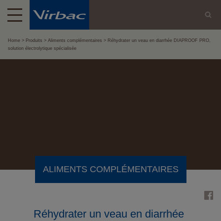
Home
Produits
Aliments complémentaires
Réhydrater un veau en diarrhée DIAPROOF PRO,
solution électrolytique spécialisée
ALIMENTS COMPLÉMENTAIRES
Réhydrater un veau en diarrhée