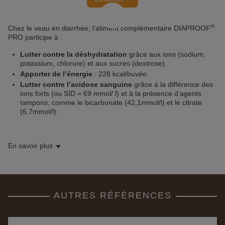
®
Chez le veau en diarrhée, l'aliment complémentaire DIAPROOF
PRO participe à :
Lutter contre la déshydratation
grâce aux ions (sodium,
potassium, chlorure) et aux sucres (dextrose).
Apporter de l’énergie
: 228 kcal/buvée.
Lutter contre l’acidose sanguine
grâce à la différence des
ions forts (ou SID = 69 mmol/ l) et à la présence d’agents
tampons, comme le bicarbonate (42,1mmol/l) et le citrate
(6,7mmol/l).
En savoir plus
AUTRES RÉFÉRENCES