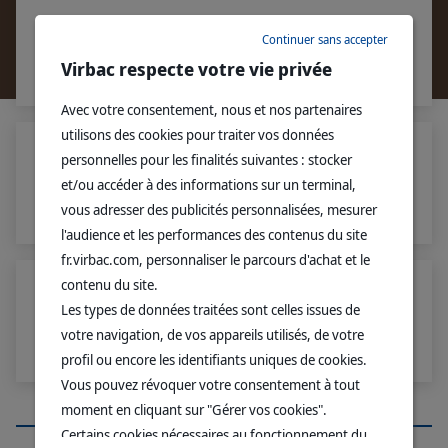
DIAPROOF PRO
Continuer sans accepter
Boîte de 24 sachets de 100 g
Virbac respecte votre vie privée
Avec votre consentement, nous et nos partenaires
utilisons des cookies pour traiter vos données
personnelles pour les finalités suivantes : stocker
DIAPROOF PRO
et/ou accéder à des informations sur un terminal,
Boîte de 1 kg
vous adresser des publicités personnalisées, mesurer
l'audience et les performances des contenus du site
fr.virbac.com, personnaliser le parcours d'achat et le
contenu du site.
DIAPROOF PRO
Les types de données traitées sont celles issues de
votre navigation, de vos appareils utilisés, de votre
Seau de 3kg
profil ou encore les identifiants uniques de cookies.
Vous pouvez révoquer votre consentement à tout
moment en cliquant sur "Gérer vos cookies".
PRODUITS RECOMMANDÉS
Certains cookies nécessaires au fonctionnement du